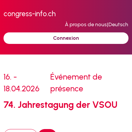
congress-info.ch
À propos de nous
|
Deutsch
Connexion
16. -
Événement de
18.04.2026
présence
74. Jahrestagung der VSOU