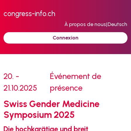
congress-info.ch
À propos de nous
|
Deutsch
Connexion
20. -
Événement de
21.10.2025
présence
Swiss Gender Medicine
Symposium 2025
Die hochkarätige und breit