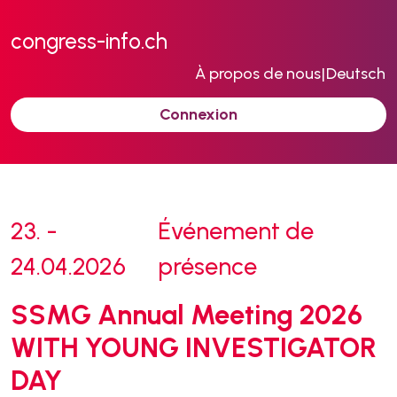
congress-info.ch
À propos de nous
|
Deutsch
Connexion
23. -
Événement de
24.04.2026
présence
SSMG Annual Meeting 2026
WITH YOUNG INVESTIGATOR
DAY