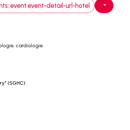
s::event.event-detail-url-hotel
ologie, cardiologie
ery" (SGHC)