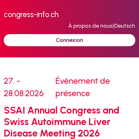
congress-info.ch
À propos de nous
|
Deutsch
Connexion
27. -
Événement de
28.08.2026
présence
SSAI Annual Congress and
Swiss Autoimmune Liver
Disease Meeting 2026