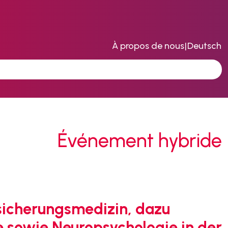
À propos de nous
|
Deutsch
Événement hybride
rsicherungsmedizin, dazu
e sowie Neuropsychologie in der