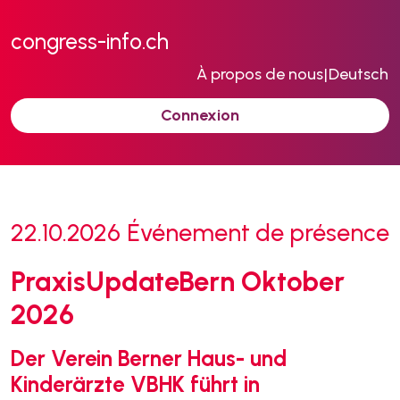
congress-info.ch
À propos de nous
|
Deutsch
Connexion
22.10.2026
Événement de présence
PraxisUpdateBern Oktober
2026
Der Verein Berner Haus- und
Kinderärzte VBHK führt in