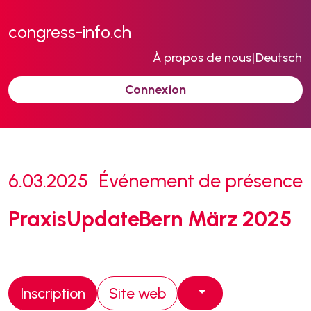
congress-info.ch
À propos de nous
|
Deutsch
Connexion
6.03.2025
Événement de présence
PraxisUpdateBern März 2025
Inscription
Site web