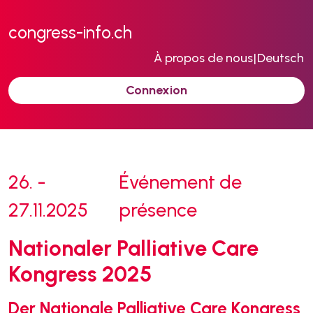
congress-info.ch
À propos de nous
|
Deutsch
Connexion
26. -
Événement de
27.11.2025
présence
Nationaler Palliative Care
Kongress 2025
Der Nationale Palliative Care Kongress