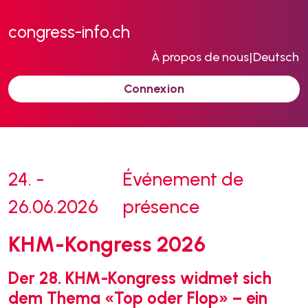
congress-info.ch
À propos de nous
|
Deutsch
Connexion
24. -
Événement de
26.06.2026
présence
KHM-Kongress 2026
Der 28. KHM-Kongress widmet sich
dem Thema «Top oder Flop» – ein