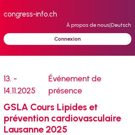
congress-info.ch
À propos de nous
|
Deutsch
Connexion
13. -
Événement de
14.11.2025
présence
GSLA Cours Lipides et
prévention cardiovasculaire
Lausanne 2025