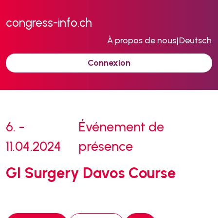
congress-info.ch
À propos de nous
|
Deutsch
Connexion
6. -
Événement de
11.04.2024
présence
GI Surgery Davos Course