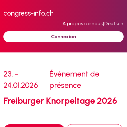
congress-info.ch
À propos de nous
|
Deutsch
Connexion
23. -
Événement de
24.01.2026
présence
Freiburger Knorpeltage 2026