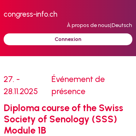
congress-info.ch
À propos de nous
|
Deutsch
Connexion
27. -
Événement de
28.11.2025
présence
Diploma course of the Swiss
Society of Senology (SSS)
Module 1B