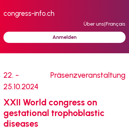
congress-info.ch
Über uns
|
Français
Anmelden
22. -
Präsenzveranstaltung
25.10.2024
XXII World congress on
gestational trophoblastic
diseases