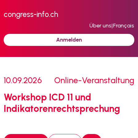
congress-info.ch
Über uns
|
Français
Anmelden
10.09.2026
Online-Veranstaltung
Workshop ICD 11 und
Indikatorenrechtsprechung