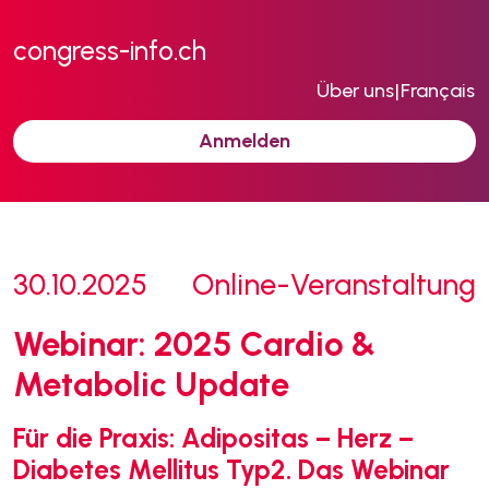
congress-info.ch
Über uns
|
Français
Anmelden
30.10.2025
Online-Veranstaltung
Webinar: 2025 Cardio &
Metabolic Update
Für die Praxis: Adipositas – Herz –
Diabetes Mellitus Typ2. Das Webinar