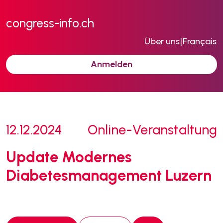
congress-info.ch
Über uns
|
Français
Anmelden
12.12.2024
Online-Veranstaltung
Update Modernes
Diabetesmanagement Luzern