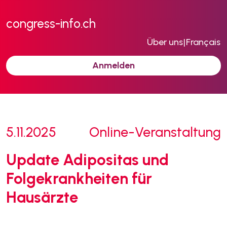
congress-info.ch
Über uns
|
Français
Anmelden
5.11.2025
Online-Veranstaltung
Update Adipositas und
Folgekrankheiten für
Hausärzte