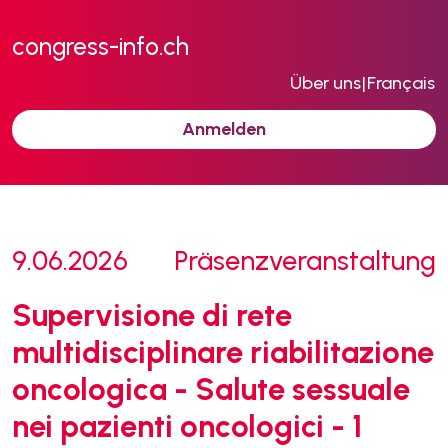
congress-info.ch
Über uns
|
Français
Anmelden
9.06.2026
Präsenzveranstaltung
Supervisione di rete
multidisciplinare riabilitazione
oncologica - Salute sessuale
nei pazienti oncologici - 1