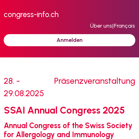
congress-info.ch
Über uns
|
Français
Anmelden
28. -
Präsenzveranstaltung
29.08.2025
SSAI Annual Congress 2025
Annual Congress of the Swiss Society
for Allergology and Immunology