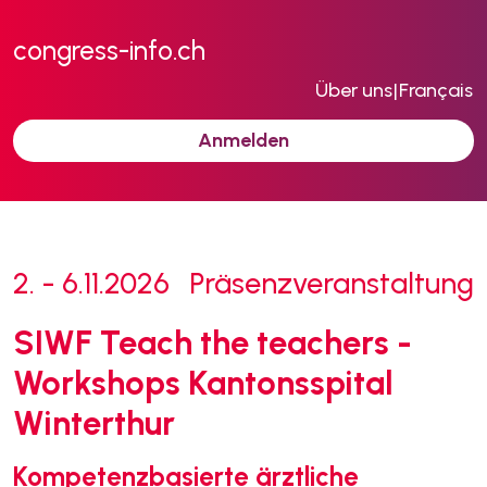
congress-info.ch
Über uns
|
Français
Anmelden
2. - 6.11.2026
Präsenzveranstaltung
SIWF Teach the teachers -
Workshops Kantonsspital
Winterthur
Kompetenzbasierte ärztliche