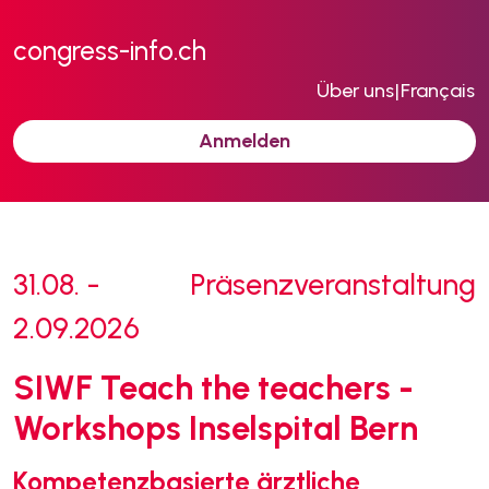
congress-info.ch
Über uns
|
Français
Anmelden
31.08. -
Präsenzveranstaltung
2.09.2026
SIWF Teach the teachers -
Workshops Inselspital Bern
Kompetenzbasierte ärztliche