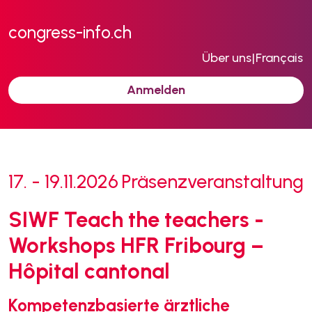
congress-info.ch
Über uns
|
Français
Anmelden
17. - 19.11.2026
Präsenzveranstaltung
SIWF Teach the teachers -
Workshops HFR Fribourg –
Hôpital cantonal
Kompetenzbasierte ärztliche