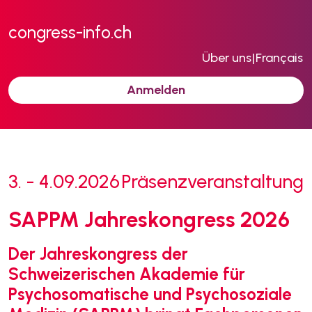
congress-info.ch
Über uns
|
Français
Anmelden
3. - 4.09.2026
Präsenzveranstaltung
SAPPM Jahreskongress 2026
Der Jahreskongress der
Schweizerischen Akademie für
Psychosomatische und Psychosoziale