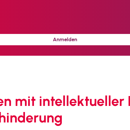
Anmelden
n mit intellektueller
hinderung