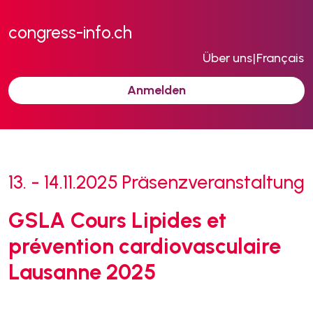
congress-info.ch
Über uns
|
Français
Anmelden
13. - 14.11.2025
Präsenzveranstaltung
GSLA Cours Lipides et
prévention cardiovasculaire
Lausanne 2025