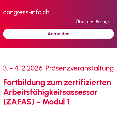
congress-info.ch
Über uns
|
Français
Anmelden
3. - 4.12.2026
Präsenzveranstaltung
Fortbildung zum zertifizierten
Arbeitsfähigkeitsassessor
(ZAFAS) - Modul 1