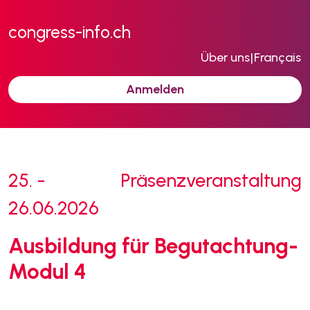
congress-info.ch
Über uns
|
Français
Anmelden
25. -
Präsenzveranstaltung
26.06.2026
Ausbildung für Begutachtung-
Modul 4