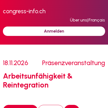
congress-info.ch
Über uns
|
Français
Anmelden
18.11.2026
Präsenzveranstaltung
Arbeitsunfähigkeit &
Reintegration