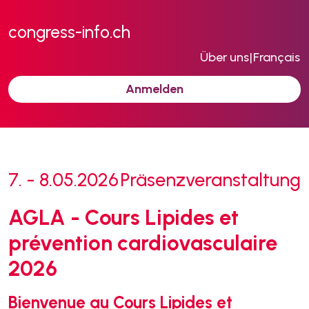
congress-info.ch
Über uns
|
Français
Anmelden
7. - 8.05.2026
Präsenzveranstaltung
AGLA - Cours Lipides et
prévention cardiovasculaire
2026
Bienvenue au Cours Lipides et