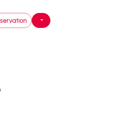
eservation
s