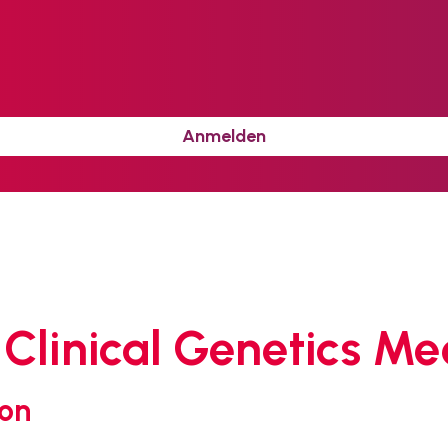
Anmelden
linical Genetics Me
ion